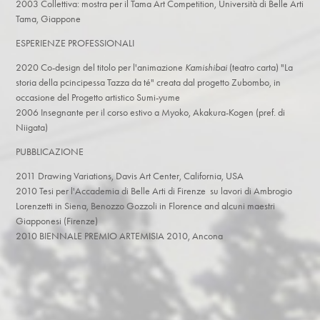
2003 Collettiva: mostra per il Tama Art Competition, Università di Belle Arti
Tama, Giappone​
ESPERIENZE PROFESSIONALI
2020 Co-design del titolo per l'animazione
Kamishibai
(teatro carta) "La
storia della pcincipessa Tazza da té" creata dal progetto Zubombo, in
occasione del
Progetto artistico Sumi-yume
2006 Insegnante per il corso estivo a Myoko, Akakura-Kogen (pref. di
Niigata)
PUBBLICAZIONE
2011 Drawing Variations, Davis Art Center, California, USA
2010 Tesi per l'Accademia di Belle Arti di Firenze su lavori di Ambrogio
Lorenzetti in Siena, Benozzo Gozzoli in Florence and alcuni maestri
Giapponesi (Firenze)
2010 BIENNALE PREMIO ARTEMISIA 2010, Ancona