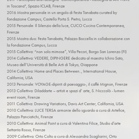
in Toscana", Spazio ICLAB, Firenze
2016 Mostra personale in un angolo di Festa Tanabata curated by
Fondazione Campus, Castello Porta S. Pietro, Lucca
2015 Personale: Il Silenzio della luce, CUCO Cucina Contemporanea,
Firenze
2015 Mostra duo: Festa Tanabata, Palazzo Boccella in collaborazione con
la Fondazione Campus, Lucca
2015 Collettiva: “non solo mimose”, Villa Pecori, Borgo San Lorenzo (FI)
2014 Collettiva: VEDERE, DIPINGERE dedicata al maestro Ichiro Sato,
Museo dell’Università di Belle Arti di Tokyo, Giappone
2014 Collettiva: Home and Places Between.., International House,
California, USA
2013 Personale: VOYAGE-dipinti di paesaggio-, il caffé Mignon, Firenze
2013 Collettiva: Diladdarte – artisti e spazi d’ arte, S. Nicccolò - lumen
event room, Firenze
2011 Collettiva: Drawing Variations, Davis Art Center, California, USA
2010 Collettiva: LUCE TERSA armonie dello sguardo a cura di Artefice,
Palazzo Panciatichi, Firenze
2010 Collettiva: Animal Point a cura di Valentina Filice, Studio d’arte
Settanta Rosso, Firenze
2009 Collettiva: Orto Colto a cura di Alessandra Scagliarini, Orto