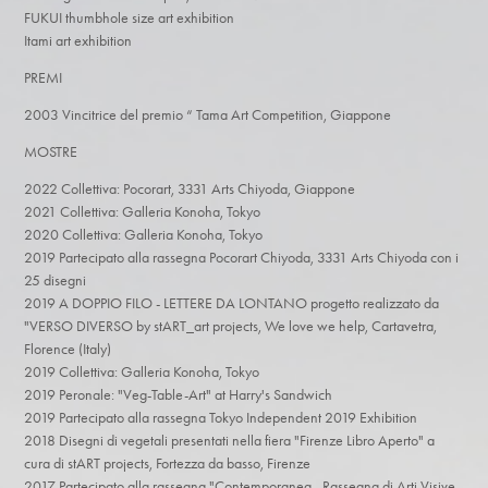
FUKUI thumbhole size art exhibition
Itami art exhibition
PREMI
2003 Vincitrice del premio “ Tama Art Competition, Giappone
MOSTRE​
2022 Collettiva: Pocorart, 3331 Arts Chiyoda, Giappone
2021 Collettiva: Galleria Konoha, Tokyo
2020 Collettiva: Galleria Konoha, Tokyo
2019 Partecipato alla rassegna Pocorart Chiyoda, 3331 Arts Chiyoda con i
25 disegni
2019 A DOPPIO FILO - LETTERE DA LONTANO progetto realizzato da
"VERSO DIVERSO by stART_art projects, We love we help, Cartavetra,
Florence (Italy)
2019 Collettiva: Galleria Konoha, Tokyo
2019 Peronale: "Veg-Table-Art" at Harry's Sandwich
2019 Partecipato alla rassegna Tokyo Independent 2019 Exhibition
2018 Disegni di vegetali presentati nella fiera "Firenze Libro Aperto" a
cura di stART projects, Fortezza da basso, Firenze
2017 Partecipato alla rassegna "Contemporanea - Rassegna di Arti Visive